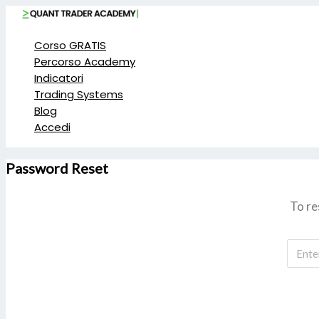
Vai
al
contenuto
Corso GRATIS
Percorso Academy
Indicatori
Trading Systems
Blog
Accedi
Password Reset
To re