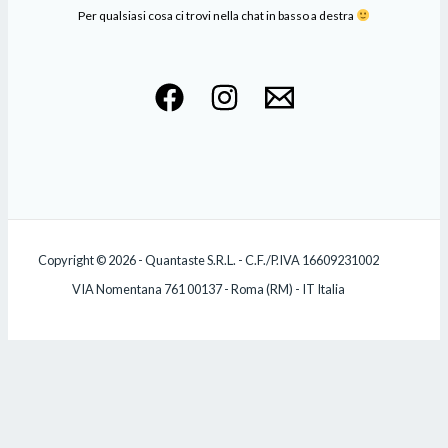
Per qualsiasi cosa ci trovi nella chat in basso a destra
Copyright © 2026 - Quantaste S.R.L. - C.F./P.IVA 16609231002
VIA Nomentana 761 00137 - Roma (RM) - IT Italia