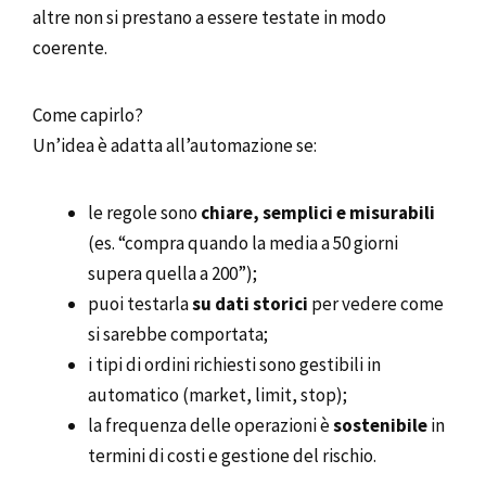
altre non si prestano a essere testate in modo
coerente.
Come capirlo?
Un’idea è adatta all’automazione se:
le regole sono
chiare, semplici e misurabili
(es. “compra quando la media a 50 giorni
supera quella a 200”);
puoi testarla
su dati storici
per vedere come
si sarebbe comportata;
i tipi di ordini richiesti sono gestibili in
automatico (market, limit, stop);
la frequenza delle operazioni è
sostenibile
in
termini di costi e gestione del rischio.