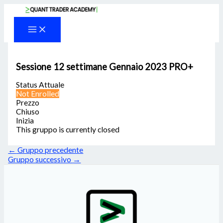
Vai
al
contenuto
Sessione 12 settimane Gennaio 2023 PRO+
Status Attuale
Not Enrolled
Prezzo
Chiuso
Inizia
This gruppo is currently closed
←
Gruppo precedente
Gruppo successivo
→