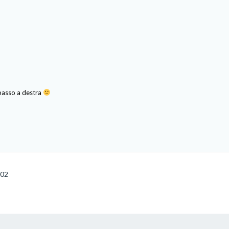
n basso a destra
002