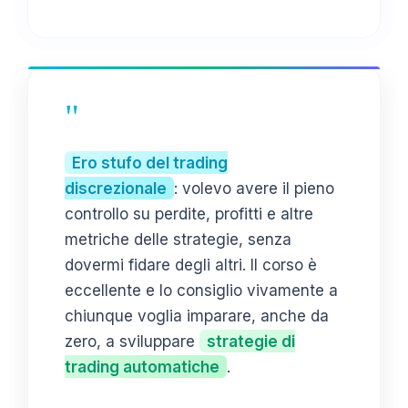
Position Sizing:
1% di rischio per trade
COPIA CODICE
Codice EasyLanguage Avanzato:
"
Vars: ATRVal(0), longSLPrezzo(0),
longSLTick(0), vol(0); ATRVal =
AvgTrueRange(14); If close > high[1]
Ero stufo del trading
and MarketPosition = 0 Then begin vol
discrezionale
: volevo avere il pieno
= round(((InitialCapital + netprofit)
* (1 / 100)) / ATRVal, 0);
controllo su perdite, profitti e altre
longSLPrezzo = Low - ATRVal;
metriche delle strategie, senza
longSLTick = (Close - longSLPrezzo) /
dovermi fidare degli altri. Il corso è
MinMove; Buy vol shares Next Bar at
Market; Sell ("LongExitSL") Next Bar
eccellente e lo consiglio vivamente a
at longSLPrezzo Stop; Sell
chiunque voglia imparare, anche da
("LongExitTP") Next Bar at (Close +
(longSLTick * 2) * MinMove) Limit;
zero, a sviluppare
strategie di
end;
trading automatiche
.
COPIA CODICE COMPLETO