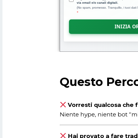
via email e/o canali digitali.
(No spam, promesso. Tranquillo, i tuoi dati
INIZIA O
Questo Perc
Vorresti qualcosa che f
Niente hype, niente bot “mir
Hai provato a fare tra