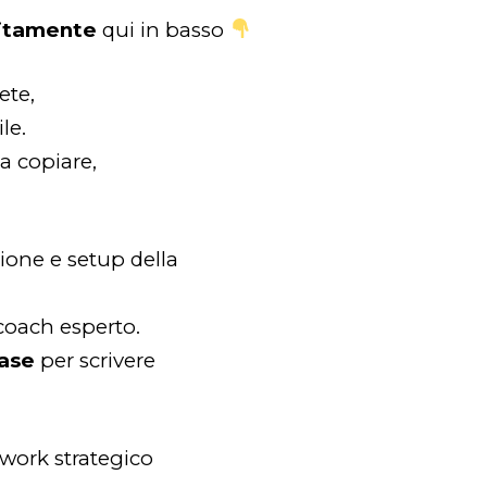
uitamente
qui in basso
ete,
le.
a copiare,
zione e setup della
oach esperto.
base
per scrivere
ork strategico