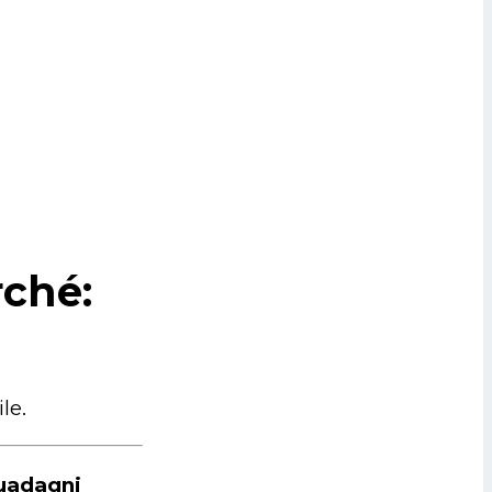
rché:
le.
guadagni