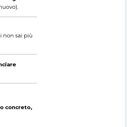
 nuovo).
i non sai più
nciare
io concreto,