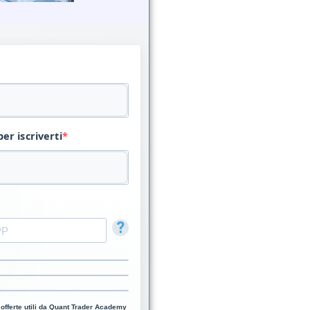
per iscriverti
?
 offerte utili da Quant Trader Academy