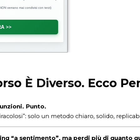
 NON verrano mai condivisi con terzi)
RA >>
orso
È Diverso.
Ecco Pe
unzioni. Punto.
acolosi”: solo un metodo chiaro, solido, replicabi
ding “a sentimento”, ma perdi più di quanto 